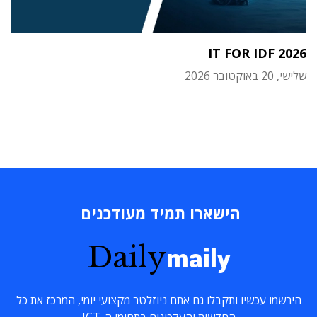
IT FOR IDF 2026
שלישי, 20 באוקטובר 2026
הישארו תמיד מעודכנים
Daily
maily
הירשמו עכשיו ותקבלו גם אתם ניוזלטר מקצועי יומי, המרכז את כל