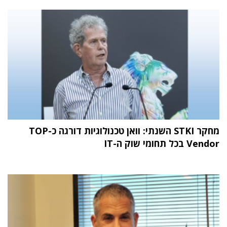
מחקר STKI השנתי: וואן טכנולוגיות דורגה כ-TOP
Vendor בכל תחומי שוק ה-IT