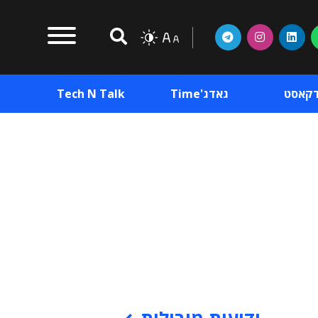
דקאסט
גאדג'Time
Tech N Talk
וכן פרסומי
תוכן פרסומי
וכן פרסומי