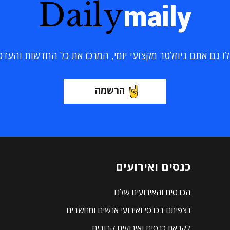
Daily
maily
 גם אתם ניוזלטר מקצועי יומי, המרכז את כל החדשות והעדכוני
הרשמה
כנסים ואירועים
הכנסים והאירועים שלנו
נצפיתם בכנסי ואירועי אנשים ומחשבים
לקראת כנסים ואירועים קרובים