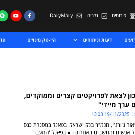
פורומים
גלריה
DailyMaily
ועים
דעות וניתוחים
היי-טק מינויים
פו
כון לצאת לפרויקטים קצרים וממוקדים,
 ערך מיידי"
ת
19/11/2025 13:03
ת
אור ג'ורג'י, מנמ"ר בנק ישראל, בפאנל במסגרת כנס
 אנשים ומחשבים באחרונה ● בפאנל 'המעבר