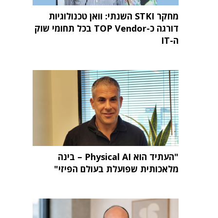
מחקר STKI השנתי: וואן טכנולוגיות
דורגה כ-TOP Vendor בכל תחומי שוק
ה-IT
"העתיד הוא Physical AI – בינה
מלאכותית שפועלת בעולם הפיזי"