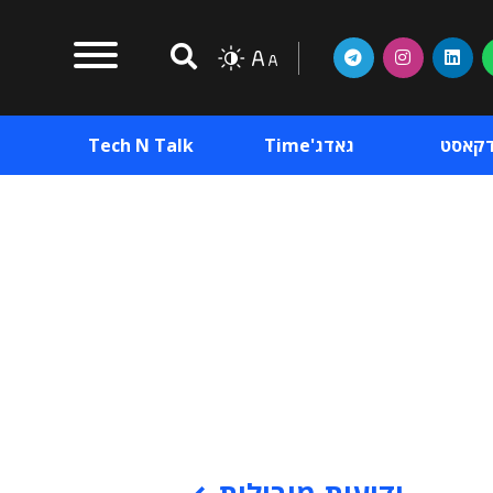
דקאסט
גאדג'Time
Tech N Talk
וכן פרסומי
תוכן פרסומי
וכן פרסומי