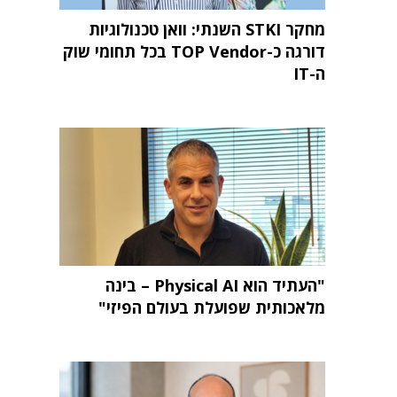
מחקר STKI השנתי: וואן טכנולוגיות
דורגה כ-TOP Vendor בכל תחומי שוק
ה-IT
"העתיד הוא Physical AI – בינה
מלאכותית שפועלת בעולם הפיזי"