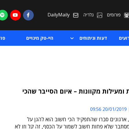
פורומים
גלריה
DailyMaily
ועים
דעות וניתוחים
היי-טק מינויים
פו
 ומעילות מקוונות – איום הסייבר שהכי
ת
20/01/2019 09:56
ת
 ארגונים סברו שהתפקיד הכי חשוב הוא להגן על
סתבר שלא פחות חשוב לשמור על הכסף, זה קל וזו לא