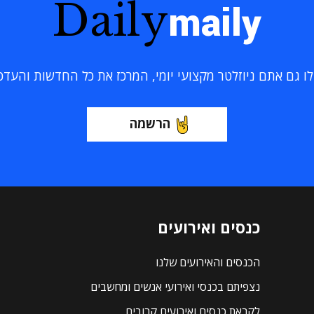
Daily
maily
 גם אתם ניוזלטר מקצועי יומי, המרכז את כל החדשות והעדכוני
הרשמה
כנסים ואירועים
הכנסים והאירועים שלנו
נצפיתם בכנסי ואירועי אנשים ומחשבים
לקראת כנסים ואירועים קרובים