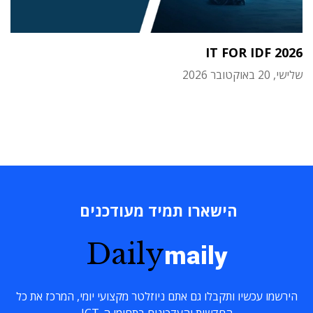
IT FOR IDF 2026
שלישי, 20 באוקטובר 2026
הישארו תמיד מעודכנים
Daily
maily
הירשמו עכשיו ותקבלו גם אתם ניוזלטר מקצועי יומי, המרכז את כל