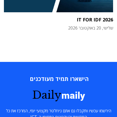
IT FOR IDF 2026
שלישי, 20 באוקטובר 2026
הישארו תמיד מעודכנים
Daily
maily
הירשמו עכשיו ותקבלו גם אתם ניוזלטר מקצועי יומי, המרכז את כל