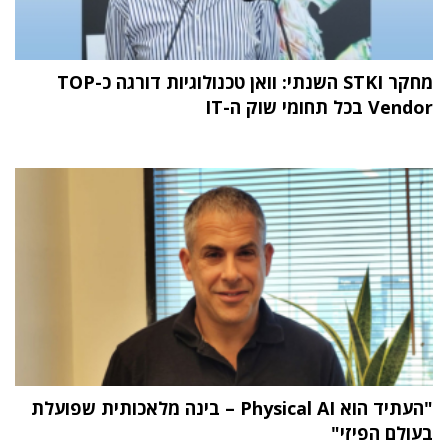
מחקר STKI השנתי: וואן טכנולוגיות דורגה כ-TOP
Vendor בכל תחומי שוק ה-IT
"העתיד הוא Physical AI – בינה מלאכותית שפועלת
בעולם הפיזי"