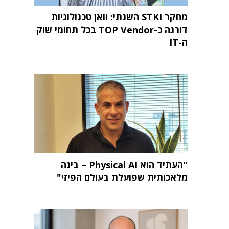
מחקר STKI השנתי: וואן טכנולוגיות
דורגה כ-TOP Vendor בכל תחומי שוק
ה-IT
"העתיד הוא Physical AI – בינה
מלאכותית שפועלת בעולם הפיזי"