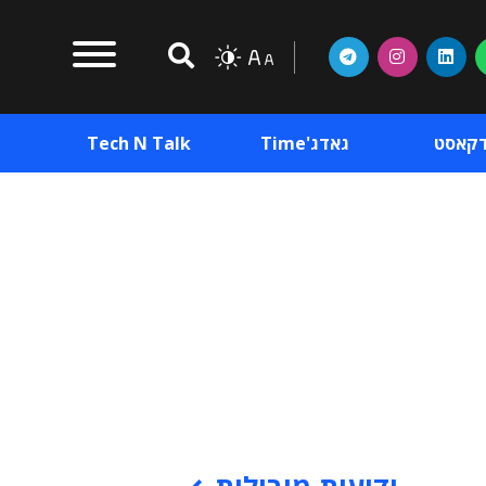
דקאסט
גאדג'Time
Tech N Talk
וכן פרסומי
תוכן פרסומי
וכן פרסומי