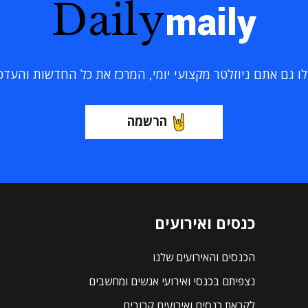
Daily
maily
 גם אתם ניוזלטר מקצועי יומי, המרכז את כל החדשות והעדכוני
הרשמה
כנסים ואירועים
הכנסים והאירועים שלנו
נצפיתם בכנסי ואירועי אנשים ומחשבים
לקראת כנסים ואירועים קרובים