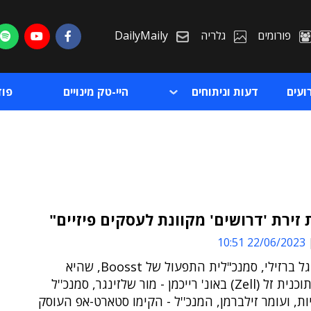
פורומים
גלריה
DailyMaily
ועים
דעות וניתוחים
היי-טק מינויים
פו
זירת 'דרושים' מקוונת לעסקים פיזיים"
22/06/2023 10:51
ת
כך אמרה גל ברזילי, סמנכ"לית התפעול של Boosst, שהיא
ת
וחבריה לתוכנית זל (Zell) באונ' רייכמן - מור שלזינגר, סמנכ''ל
ות, ועומר זילברמן, המנכ''ל - הקימו סטארט-אפ העוסק