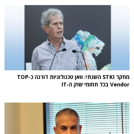
מחקר STKI השנתי: וואן טכנולוגיות דורגה כ-TOP
Vendor בכל תחומי שוק ה-IT