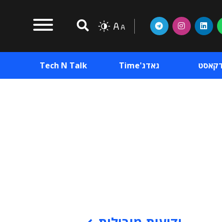
דקאסט
גאדג'Time
Tech N Talk
וכן פרסומי
תוכן פרסומי
וכן פרסומי