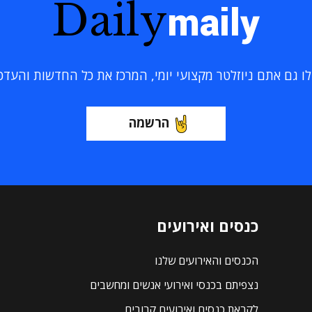
Daily
maily
 גם אתם ניוזלטר מקצועי יומי, המרכז את כל החדשות והעדכוני
הרשמה
כנסים ואירועים
הכנסים והאירועים שלנו
נצפיתם בכנסי ואירועי אנשים ומחשבים
לקראת כנסים ואירועים קרובים