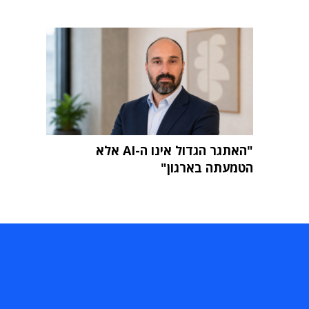
"האתגר הגדול אינו ה-AI אלא
הטמעתה בארגון"