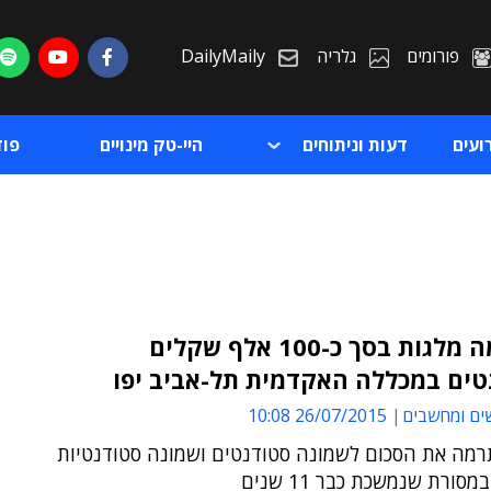
פורומים
גלריה
DailyMaily
ועים
דעות וניתוחים
היי-טק מינויים
פו
רד תרמה מלגות בסך כ-100 אלף שקלים
טים במכללה האקדמית תל-אביב יפו
ת
ים ומחשבים
26/07/2015 10:08
ת
מה את הסכום לשמונה סטודנטים ושמונה סטודנטיות
סורת שנמשכת כבר 11 שנים