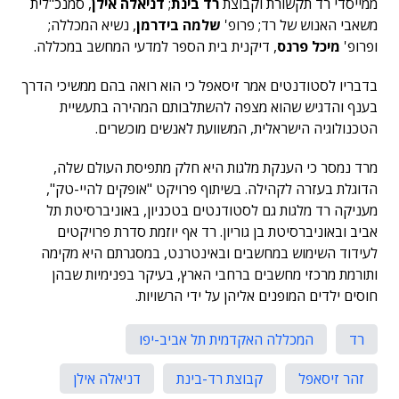
ממייסדי רד תקשורת וקבוצת
רד בינת
;
דניאלה אילן
, סמנכ"לית
משאבי האנוש של רד; פרופ'
שלמה בידרמן
, נשיא המכללה;
ופרופ'
מיכל פרנס
, דיקנית בית הספר למדעי המחשב במכללה.
בדבריו לסטודנטים אמר זיסאפל כי הוא רואה בהם ממשיכי הדרך
בענף והדגיש שהוא מצפה להשתלבותם המהירה בתעשיית
הטכנולוגיה הישראלית, המשוועת לאנשים מוכשרים.
מרד נמסר כי הענקת מלגות היא חלק מתפיסת העולם שלה,
הדוגלת בעזרה לקהילה. בשיתוף פרויקט "אופקים להיי-טק",
מעניקה רד מלגות גם לסטודנטים בטכניון, באוניברסיטת תל
אביב ובאוניברסיטת בן גוריון. רד אף יוזמת סדרת פרויקטים
לעידוד השימוש במחשבים ובאינטרנט, במסגרתם היא מקימה
ותורמת מרכזי מחשבים ברחבי הארץ, בעיקר בפנימיות שבהן
חוסים ילדים המופנים אליהן על ידי הרשויות.
רד
המכללה האקדמית תל אביב-יפו
זהר זיסאפל
קבוצת רד-בינת
דניאלה אילן