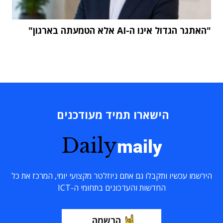
"האתגר הגדול אינו ה-AI אלא הטמעתה בארגון"
הישארו תמיד מעודכנים
Daily
maily
הירשמו עכשיו ותקבלו גם אתם ניוזלטר מקצועי יומי, המרכז את כל
החדשות והעדכונים בתחומי ה-ICT
הרשמה