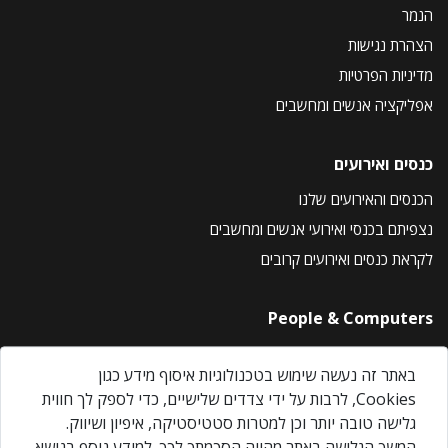
הנמר
הצהרת נגישות
מדיניות הפרטיות
אפליקציה אנשים ומחשבים
כנסים ואירועים
הכנסים והאירועים שלנו
נצפיתם בכנסי ואירועי אנשים ומחשבים
לקראת כנסים ואירועים קרובים
People & Computers
About Us
באתר זה נעשה שימוש בטכנולוגיות איסוף מידע כגון
Privacy Policy
Cookies, לרבות על ידי צדדים שלישיים, כדי לספק לך חווית
Contact Us
גלישה טובה יותר וכן למטרות סטטיסטיקה, איפיון ושיווק.
Our Events
המשך הגלישה באתר מהווה הסכמתך לכך. למידע נוסף בנושא