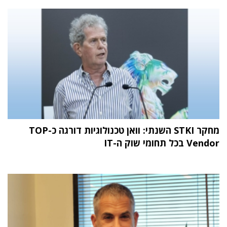
מחקר STKI השנתי: וואן טכנולוגיות דורגה כ-TOP
Vendor בכל תחומי שוק ה-IT