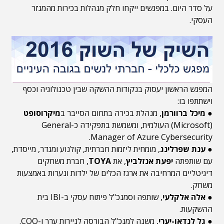
על סדר היום. במפגשים ייקחו חלק מנהלות בכירות מהמגזר
העסקי.
המפגש הראשון יעסוק בנקודות ההשקה שבין טכנולוגיה וכסף
וישתתפו בו:
●
מיכל ברוורמן
, מנהלת בכירה בתחום הסייבר ב
מיקרוסופט
(Microsoft) העולמית, ומשמשת בתפקידה כ-General
Manager of Azure Cybersecurity.
●
ענת שפרלינג
, מומחית ליזמות חברתית, קולנוע ומגדר, מייסדת,
עם שותפתה
יפעת אנזלביץ
, את
TOYA
, חברת משחקים
דיגיטליים המרחיבה את ארגז הכלים של ילדות ונערות באמצעות
משחק.
●
אלה אלקלעי
, שותפה וסמנכ"ל פיתוח עסקי ב-IBI בית
ההשקעות.
●
גל לנדאו-יערי
, משנה למנכ"ל הבורסה לניירות ערך ו-COO.