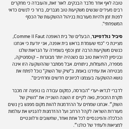
טובה לאף אחד מלבד הבנקים. לאור זאת, והעובדה כי מחקרים
רבים מעידים שנשים משקיעות טוב מגברים, ברור כי לנשים כדאי
לפנות זמן ולהיות מעורבות בניהול ההשקעות של הכסף
המשפחתי".
סיביל גולדפיינר
, הבעלים של בית האופנה Comme Il Faut,
מציינת כי "כמי שעומדת בראש בית אופנה, אני יודעת כי אנחנו
כנשים משקיעות הרבה זמן וכסף בשמירה על הנראות שלנו
ובניסיון להיראות טוב גם כשנהיה יותר מבוגרות – קוסמטיקה,
מספרה, התעמלות, ניתוחים. אבל מסתבר שההשקעה הזו אינה
מבטיחה את עתידנו באמת. ב"שיק של השוק" נוכל לפתח את
נושא ההשקעה בעצמנו לכיוונים חדשים ומרחיבים".
לדברי לנדאו-יערי "הבורסה, כמקום עבודה בו נופצה זה מכבר
תקרת הזכוכית, גאה לקיים זו השנה השנייה את "השיק של
השוק״. אנחנו שמחים על ההזדמנות להוות מקום מפגש בין נשים
מעוררות השראה לקהל הרחב ועל ההזדמנות להנגיש את עולמות
הכלכלה והפיננסיים לכל אחת ואחד, שחשובים ורלוונטיים
למציאות ולעתיד של כולנו״.