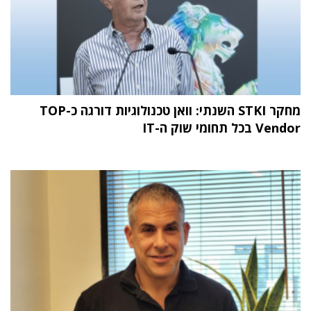
מחקר STKI השנתי: וואן טכנולוגיות דורגה כ-TOP
Vendor בכל תחומי שוק ה-IT