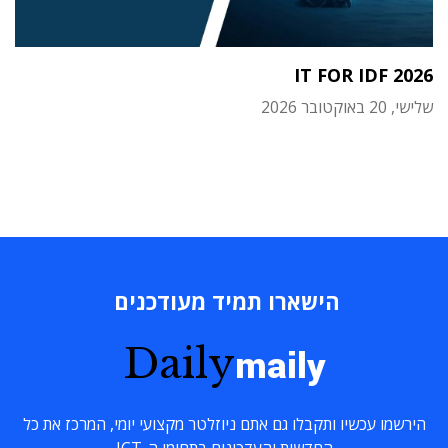
IT FOR IDF 2026
שלישי, 20 באוקטובר 2026
הישארו תמיד מעודכנים
Daily
maily
הירשמו עכשיו ותקבלו גם אתם ניוזלטר מקצועי יומי, המרכז את כל