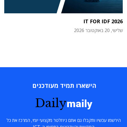
IT FOR IDF 2026
שלישי, 20 באוקטובר 2026
הישארו תמיד מעודכנים
Daily
maily
הירשמו עכשיו ותקבלו גם אתם ניוזלטר מקצועי יומי, המרכז את כל