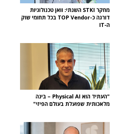
מחקר STKI השנתי: וואן טכנולוגיות
דורגה כ-TOP Vendor בכל תחומי שוק
ה-IT
"העתיד הוא Physical AI – בינה
מלאכותית שפועלת בעולם הפיזי"