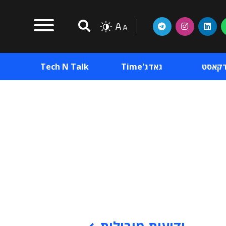
דקאסט
גאדג'Time
Tech N Talk
וכן פרסומי
תוכן פרסומי
וכן פרסומי