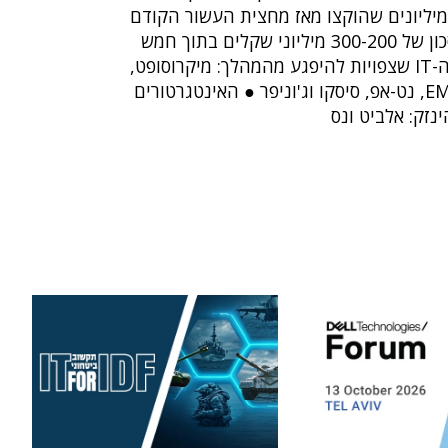
מיליונים שהוקצו מאז מחצית העשור הקודם
● המהלך יביא לחיסכון של 300-200 מיליוני שקלים בתוך חמש
שנים ● בין ספקיות ה-IT שצפויות להיפגע מהמהלך: מיקרוסופט,
סאפ, אורקל, יבמ, EMC, נט-אפ, סיסקו וג'וניפר ● האינטגרטורים
זק: אלביט ונס