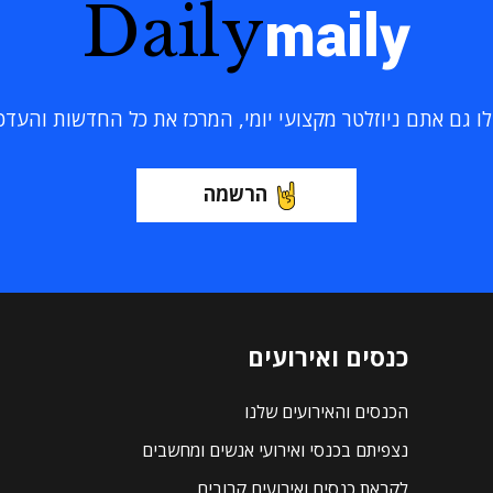
Daily
maily
 גם אתם ניוזלטר מקצועי יומי, המרכז את כל החדשות והעדכוני
הרשמה
כנסים ואירועים
הכנסים והאירועים שלנו
נצפיתם בכנסי ואירועי אנשים ומחשבים
לקראת כנסים ואירועים קרובים