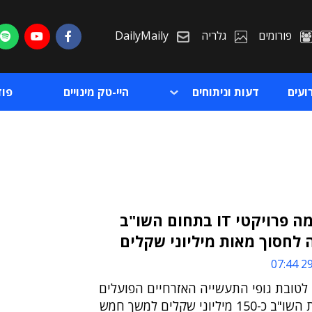
פורומים
גלריה
DailyMaily
ועים
דעות וניתוחים
היי-טק מינויים
פו
צה"ל יחזיר פנימה פרויקטי IT בתחום השו"ב
לחסוך מאות מיליוני שקלים
ת
29/
ת
לטובת גופי התעשייה האזרחיים הפועלים
עימו בפיתוח מערכות השו"ב כ-150 מיליוני שקלים למשך חמש