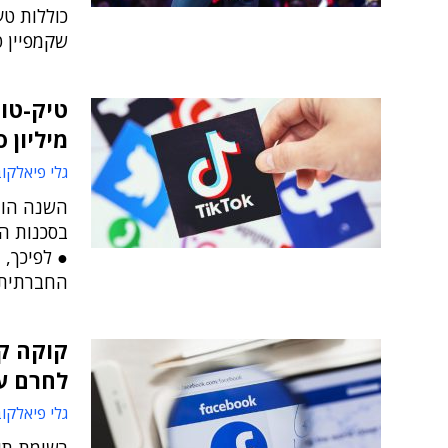
כוללות ט
שקמפיין ט
מיליון 
גלי פיאלקו
השנה הונפ
בסכנות הג
● לפיכך, 
החברתית במחצית
קוקה קו
לחרם על
גלי פיאלקו