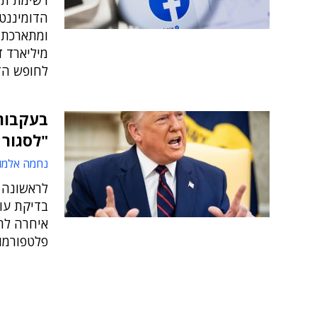
רשימת תא
הדומיננטי
מיליארד ד
לחופש הד
בעקבות 
"לסגור
נחמה אלמו
לראשונה ה
בדיקת עו
איחרה להג
פלטפורמו