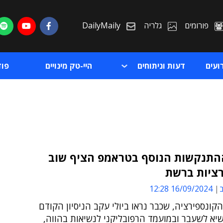
פורומים
גלריה
DailyMaily
ועים
דעות וניתוחים
היי-טק מינויים
פו
ההתנקשות הנוסף בטראמפ הציף שוב
רציות ברשת
ת
ב
16/09/2024 12:28
ת
הקונספירציה, שכבר נראו ביולי עקב הניסיון הקודם
יא לשעבר ובמועמד הרפובליקני לנשיאות בהווה,