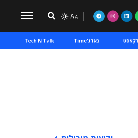
דקאסט
גאדג'Time
Tech N Talk
וכן פרסומי
תוכן פרסומי
וכן פרסומי