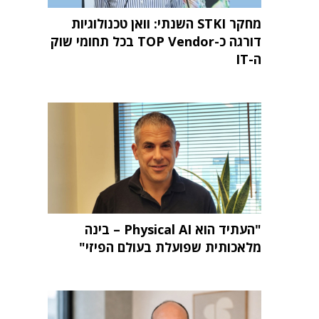
מחקר STKI השנתי: וואן טכנולוגיות
דורגה כ-TOP Vendor בכל תחומי שוק
ה-IT
"העתיד הוא Physical AI – בינה
מלאכותית שפועלת בעולם הפיזי"