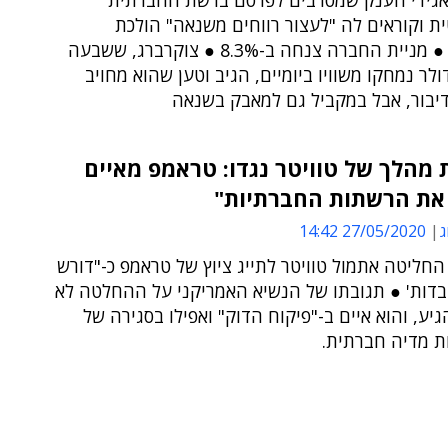
גידי הענק שמסרבים לפרסם ברשת החברתית
ת וקוראים לה "לעצור רווחים משנאה" הולכת
ומתארכת ● מניית החברה צנחה ב-8.3% ● צוקרברג, ששבעה
ולר נמחקו משוויו ביומיים, הגיב וטען שהוא מחויב
יבור, אבל במקביל גם למאבק בשנאה
מהלך של טוויטר נגדו: טראמפ מאיים
 את הרשתות החברתיות"
ג
27/05/2020 14:42
חליטה אתמול טוויטר לתייג ציוץ של טראמפ כ-"דורש
בדות' ● תגובתו של הנשיא האמריקני על ההחלטה לא
יע, והוא איים ב-"פיקוח הדוק" ואפילו בסגירה של
ת מדיה חברתית.