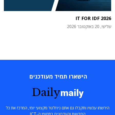
IT FOR IDF 2026
שלישי, 20 באוקטובר 2026
הישארו תמיד מעודכנים
Daily
maily
הירשמו עכשיו ותקבלו גם אתם ניוזלטר מקצועי יומי, המרכז את כל
החדשות והעדכונים בתחומי ה-ICT