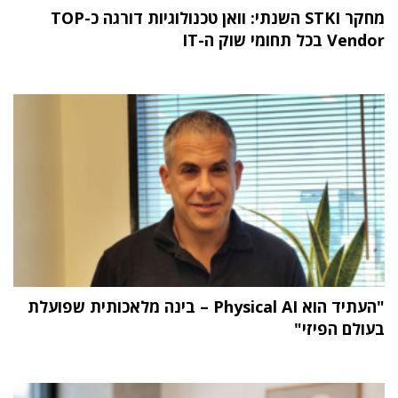
מחקר STKI השנתי: וואן טכנולוגיות דורגה כ-TOP
Vendor בכל תחומי שוק ה-IT
"העתיד הוא Physical AI – בינה מלאכותית שפועלת
בעולם הפיזי"