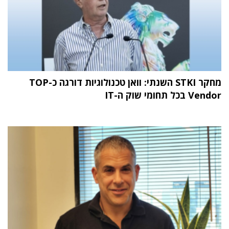
מחקר STKI השנתי: וואן טכנולוגיות דורגה כ-TOP
Vendor בכל תחומי שוק ה-IT