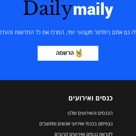
Daily
maily
 גם אתם ניוזלטר מקצועי יומי, המרכז את כל החדשות והעדכוני
הרשמה
כנסים ואירועים
הכנסים והאירועים שלנו
נצפיתם בכנסי ואירועי אנשים ומחשבים
לקראת כנסים ואירועים קרובים