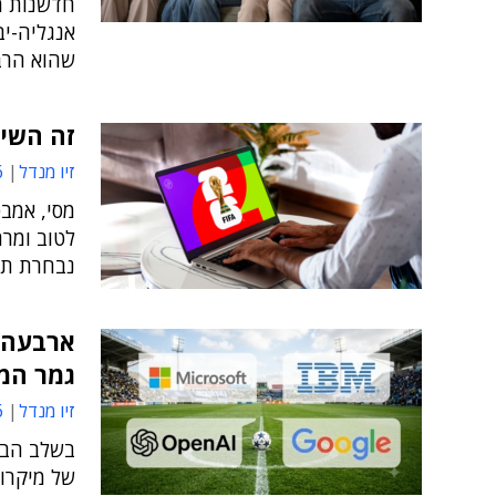
אנגליה-י
שהוא הרבה
זה השיל
זיו מנדל
9
מסי, אמבפ
נבחרת תש
ארבעה ד
גמר המ
זיו מנדל
5
של מיקרוס