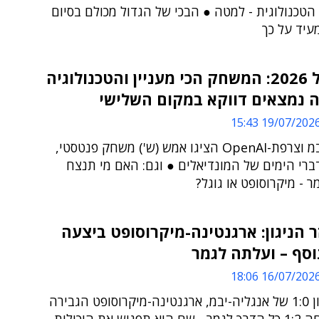
טכנולוגית - למטה ● הבכי של הגדול מכולם בסיום
יד על כך
מונדיאל 2026: המשחק הכי מעניין והטכנולוגיה
 נמצאים דווקא במקום השלישי
19/07/2026 15:4
אנגליה-יבמ וצרפת-OpenAI הציגו אמש (ש') משחק פנטסטי,
ברי הימים של המונדיאלים ● וגם: האם מי תנצח
 - מיקרוסופט או גוגל?
ר הניגון: ארגנטינה-מיקרוסופט ביצעה
סף – ועלתה לגמר
16/07/2026 18:0
אחרי יתרון 1:0 של אנגליה-יבמ, ארגנטינה-מיקרוסופט הגבירה