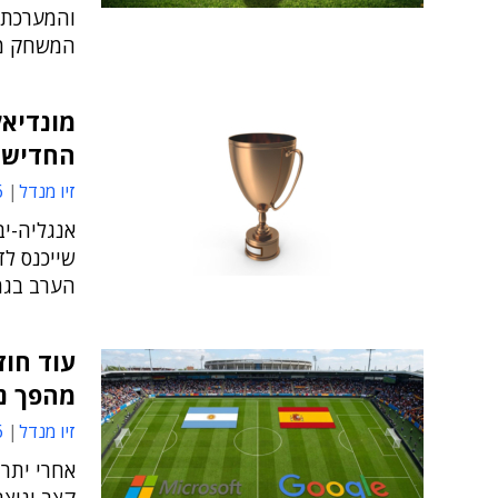
והמערכת ה
המשחק מע
החדישה
זיו מנדל
3
שייכנס לד
הערב בגמר
עוד חוז
מהפך נו
זיו מנדל
6