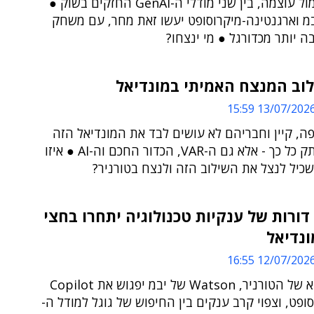
חדשנות מול עוצמה, בין שני מודלי ה-GenAI החזקים בשוק ●
במ וארגנטינה-מיקרוסופט יעשו זאת מחר, עם משחק
 יותר מכדורגל ● מי ינצחו?
וב המנצח האמיתי במונדיאל
13/07/2026 15:5
ה, קיין וחבריהם לא עושים לבד את המונדיאל הזה
לטוב ומרתק כל כך - אלא גם ה-VAR, הכדור החכם וה-AI ● איזו
כיל לנצל את השילוב הזה ולנצח בטורניר?
ורות של ענקיות טכנולוגיה יתחרו בחצי
ונדיאל
12/07/2026 16:5
בשלב הבא של הטורניר, Watson של יבמ יפגוש את Copilot
ופט, וצפוי קרב ענקים בין החיפוש של גוגל למודל ה-