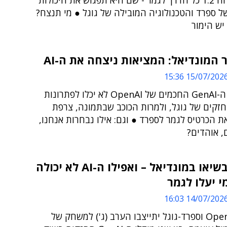
קצב וניצחה 1:2 כל הדרך לגמר - שם היא תפגוש את היכולות
 ספרד והטכנולוגיה המובילה של גוגל ● מי תנצח?
 יש הימור
 המונדיאל: המציאות ניצחה את ה-AI
15/07/2026 15:3
גם מודלי ה-GenAI החכמים של OpenAI לא יכלו לפתרונות
זקים של גוגל, ולמרות הכוכב שבתמונה, צרפת
 הכרטיס לגמר לספרד ● וגם: אילו נבחרות אנחנו,
, אוהדים?
המתח בשיאו במונדיאל – ואפילו ה-AI לא יכולה
י יעלו לגמר
14/07/2026 16:0
צרפת-OpenAI וספרד-גוגל יתייצבו הערב (ג') למשחק של