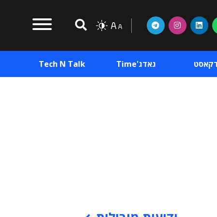
דקאסט
גאדג'Time
Tech N Talk
וכן פרסומי
תוכן פרסומי
וכן פרסומי