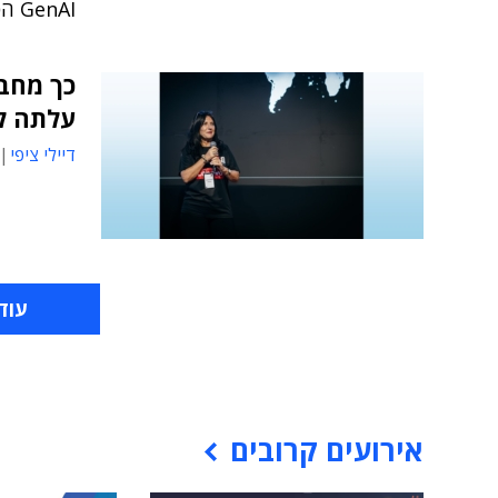
GenAI הפופולרי בעולם ● סיכום רבע הגמר ומבט לחצי הגמר
עלתה ל
דיילי ציפי
עוד
אירועים קרובים