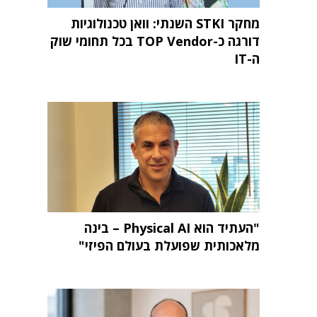
מחקר STKI השנתי: וואן טכנולוגיות
דורגה כ-TOP Vendor בכל תחומי שוק
ה-IT
"העתיד הוא Physical AI – בינה
מלאכותית שפועלת בעולם הפיזי"