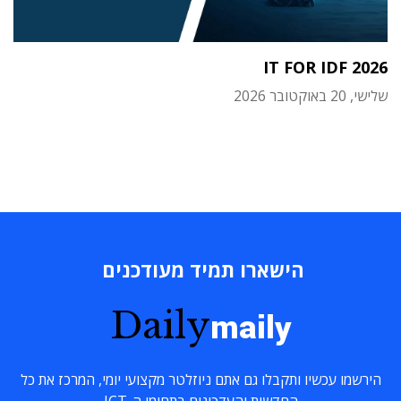
IT FOR IDF 2026
שלישי, 20 באוקטובר 2026
הישארו תמיד מעודכנים
Daily
maily
הירשמו עכשיו ותקבלו גם אתם ניוזלטר מקצועי יומי, המרכז את כל