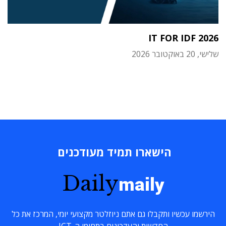
IT FOR IDF 2026
שלישי, 20 באוקטובר 2026
הישארו תמיד מעודכנים
Daily
maily
הירשמו עכשיו ותקבלו גם אתם ניוזלטר מקצועי יומי, המרכז את כל