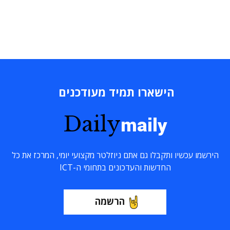
הישארו תמיד מעודכנים
Daily
maily
הירשמו עכשיו ותקבלו גם אתם ניוזלטר מקצועי יומי, המרכז את כל
החדשות והעדכונים בתחומי ה-ICT
הרשמה