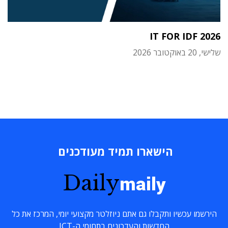
IT FOR IDF 2026
שלישי, 20 באוקטובר 2026
הישארו תמיד מעודכנים
Daily
maily
הירשמו עכשיו ותקבלו גם אתם ניוזלטר מקצועי יומי, המרכז את כל
החדשות והעדכונים בתחומי ה-ICT