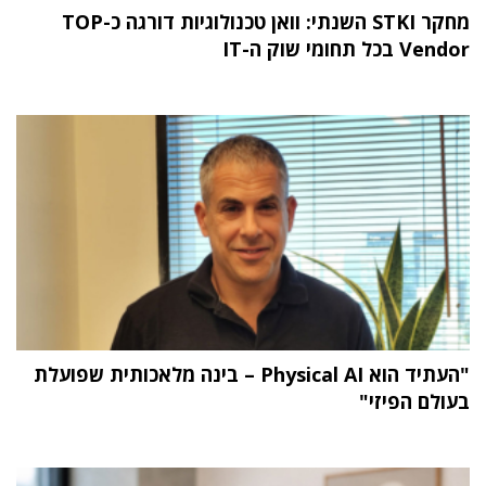
מחקר STKI השנתי: וואן טכנולוגיות דורגה כ-TOP
Vendor בכל תחומי שוק ה-IT
"העתיד הוא Physical AI – בינה מלאכותית שפועלת
בעולם הפיזי"