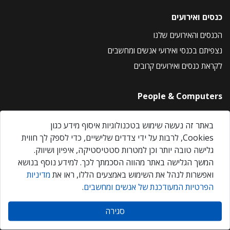
כנסים ואירועים
הכנסים והאירועים שלנו
נצפיתם בכנסי ואירועי אנשים ומחשבים
לקראת כנסים ואירועים קרובים
People & Computers
About Us
באתר זה נעשה שימוש בטכנולוגיות איסוף מידע כגון
Privacy Policy
Cookies, לרבות על ידי צדדים שלישיים, כדי לספק לך חווית
Contact Us
גלישה טובה יותר וכן למטרות סטטיסטיקה, איפיון ושיווק.
Our Events
המשך הגלישה באתר מהווה הסכמתך לכך. למידע נוסף בנושא
ואפשרות לנהל את השימוש באמצעים הללו, ראו את
מדיניות
הפרטיות המעודכנת של אנשים ומחשבים
.
אנשים ומחשבים © 2026 – כל הזכויות שמורות
סגירה
Created by