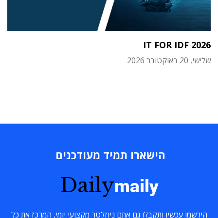
IT FOR IDF 2026
שלישי, 20 באוקטובר 2026
הישארו תמיד מעודכנים
Daily
maily
הירשמו עכשיו ותקבלו גם אתם ניוזלטר מקצועי יומי, המרכז את כל