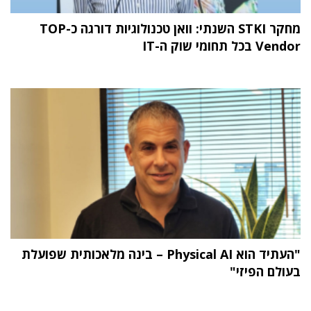
מחקר STKI השנתי: וואן טכנולוגיות דורגה כ-TOP
Vendor בכל תחומי שוק ה-IT
"העתיד הוא Physical AI – בינה מלאכותית שפועלת
בעולם הפיזי"