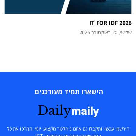
IT FOR IDF 2026
שלישי, 20 באוקטובר 2026
הישארו תמיד מעודכנים
Daily
maily
הירשמו עכשיו ותקבלו גם אתם ניוזלטר מקצועי יומי, המרכז את כל