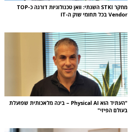
מחקר STKI השנתי: וואן טכנולוגיות דורגה כ-TOP
Vendor בכל תחומי שוק ה-IT
"העתיד הוא Physical AI – בינה מלאכותית שפועלת
בעולם הפיזי"