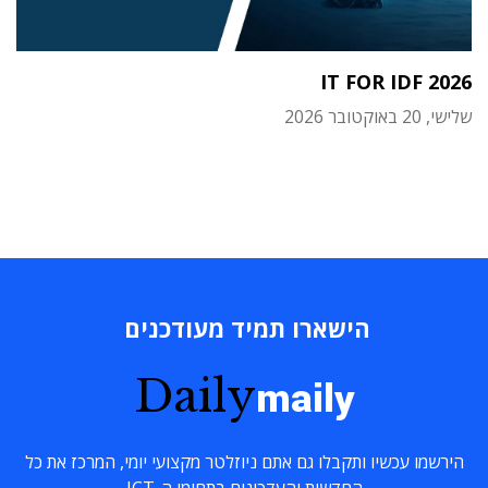
IT FOR IDF 2026
שלישי, 20 באוקטובר 2026
הישארו תמיד מעודכנים
Daily
maily
הירשמו עכשיו ותקבלו גם אתם ניוזלטר מקצועי יומי, המרכז את כל