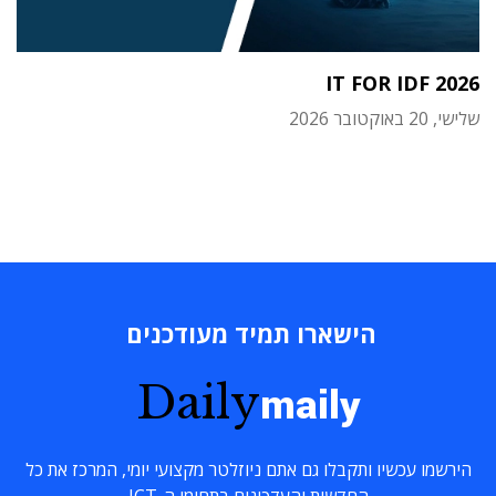
IT FOR IDF 2026
שלישי, 20 באוקטובר 2026
הישארו תמיד מעודכנים
Daily
maily
הירשמו עכשיו ותקבלו גם אתם ניוזלטר מקצועי יומי, המרכז את כל