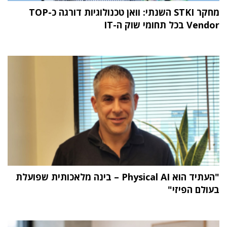
מחקר STKI השנתי: וואן טכנולוגיות דורגה כ-TOP
Vendor בכל תחומי שוק ה-IT
"העתיד הוא Physical AI – בינה מלאכותית שפועלת
בעולם הפיזי"