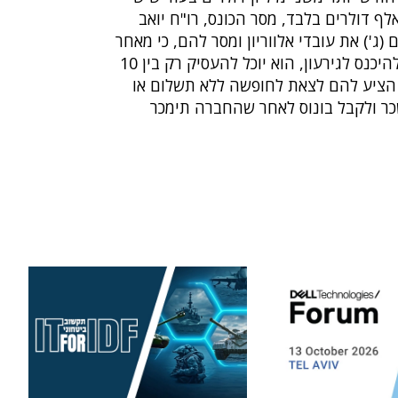
גע בקופתה 200 אלף דולרים בלבד, מסר הכונס, רו"ח יואב
 (ג') את עובדי אלווריון ומסר להם, כי מאחר
שהחברה לא יכולה להיכנס לגירעון, הוא יוכל להעסיק רק בין 10
הוא הציע להם לצאת לחופשה ללא תשלום או
ר ולקבל בונוס לאחר שהחברה תימכר