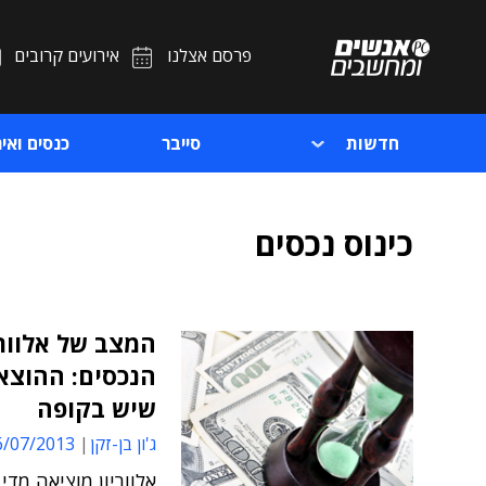
פרסם אצלנו
אירועים קרובים
חדשות
סייבר
כנסים ואיר
כינוס נכסים
המצב של אלוורי
הנכסים: ההוצא
שיש בקופה
ג'ון בן-זקן
/07/2013 15:48
אלווריון מוציאה מדי