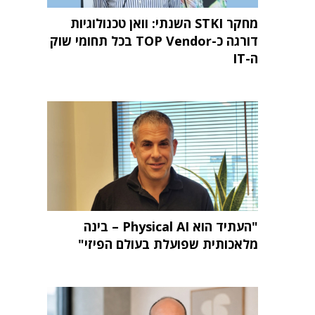
מחקר STKI השנתי: וואן טכנולוגיות
דורגה כ-TOP Vendor בכל תחומי שוק
ה-IT
"העתיד הוא Physical AI – בינה
מלאכותית שפועלת בעולם הפיזי"