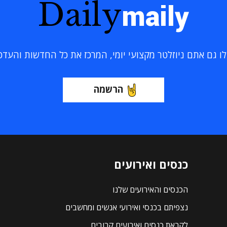
Daily
maily
 גם אתם ניוזלטר מקצועי יומי, המרכז את כל החדשות והעדכוני
הרשמה
כנסים ואירועים
הכנסים והאירועים שלנו
נצפיתם בכנסי ואירועי אנשים ומחשבים
לקראת כנסים ואירועים קרובים