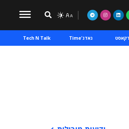
דקאסט
גאדג'Time
Tech N Talk
וכן פרסומי
תוכן פרסומי
וכן פרסומי