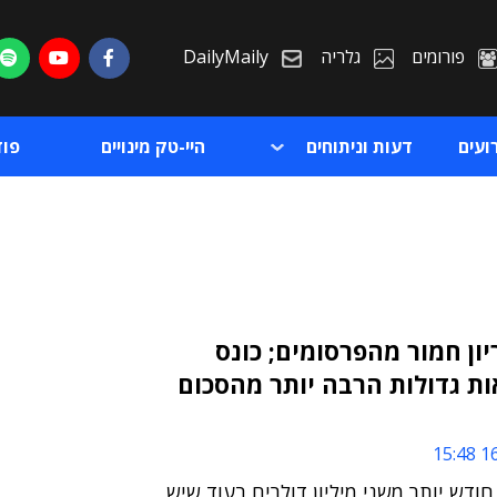
פורומים
גלריה
DailyMaily
ועים
דעות וניתוחים
היי-טק מינויים
פו
ון חמור מהפרסומים; כונס
ות גדולות הרבה יותר מהסכום
ת
ת
16
 חודש יותר משני מיליון דולרים בעוד שיש