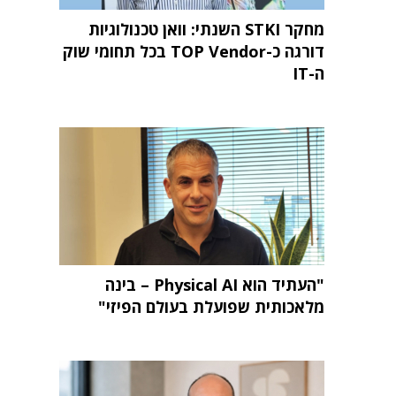
מחקר STKI השנתי: וואן טכנולוגיות
דורגה כ-TOP Vendor בכל תחומי שוק
ה-IT
"העתיד הוא Physical AI – בינה
מלאכותית שפועלת בעולם הפיזי"