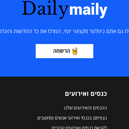
Daily
maily
 גם אתם ניוזלטר מקצועי יומי, המרכז את כל החדשות והעדכוני
הרשמה
כנסים ואירועים
הכנסים והאירועים שלנו
נצפיתם בכנסי ואירועי אנשים ומחשבים
לקראת כנסים ואירועים קרובים