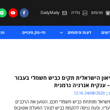
פורומים
גלריה
DailyMaily
ועים
דעות וניתוחים
היי-טק מינויים
פו
און הישראלית תקים כביש חשמלי בעבור
ת
ב
24/08/2020 12:16
ת
שראל מפתחת כביש חשמלי חכם, הטוען את הרכבים
ליו, וכעת גויסה להקמת כביש לצורך הפעלת אוטובוס