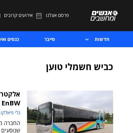
פרסם אצלנו
אירועים קרובים
חדשות
סייבר
כנסים ואיר
כביש חשמלי טוען
אלקטרי
EnBW – ענקית אנרגיה גרמנית
גלי פיאלקו
החברה מי
שנוסעים ע