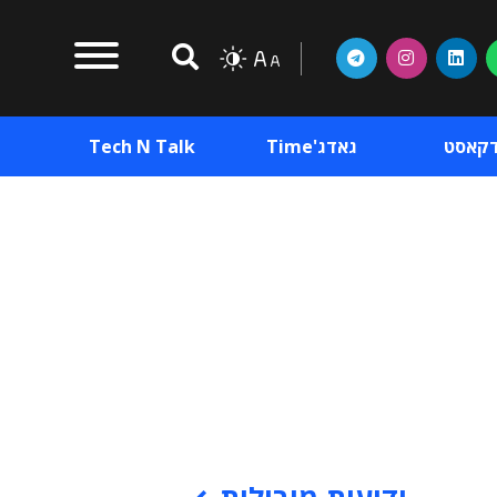
דקאסט
גאדג'Time
Tech N Talk
וכן פרסומי
תוכן פרסומי
וכן פרסומי