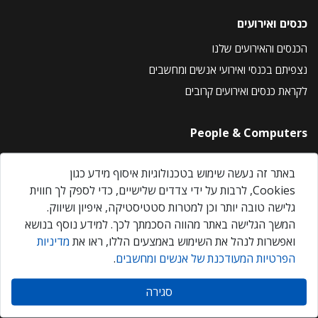
כנסים ואירועים
הכנסים והאירועים שלנו
נצפיתם בכנסי ואירועי אנשים ומחשבים
לקראת כנסים ואירועים קרובים
People & Computers
About Us
באתר זה נעשה שימוש בטכנולוגיות איסוף מידע כגון
Privacy Policy
Cookies, לרבות על ידי צדדים שלישיים, כדי לספק לך חווית
Contact Us
גלישה טובה יותר וכן למטרות סטטיסטיקה, איפיון ושיווק.
Our Events
המשך הגלישה באתר מהווה הסכמתך לכך. למידע נוסף בנושא
ואפשרות לנהל את השימוש באמצעים הללו, ראו את
מדיניות
הפרטיות המעודכנת של אנשים ומחשבים
.
אנשים ומחשבים © 2026 – כל הזכויות שמורות
סגירה
Created by