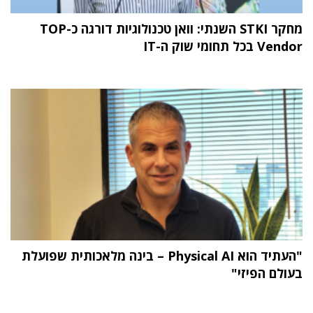
מחקר STKI השנתי: וואן טכנולוגיות דורגה כ-TOP
Vendor בכל תחומי שוק ה-IT
"העתיד הוא Physical AI – בינה מלאכותית שפועלת
בעולם הפיזי"