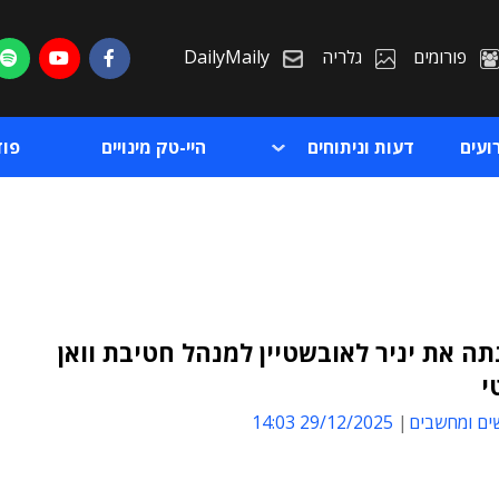
פורומים
גלריה
DailyMaily
ועים
דעות וניתוחים
היי-טק מינויים
פו
נתה את יניר לאובשטיין למנהל חטיבת וואן
י
ת
ים ומחשבים
29/12/2025 14:03
ת