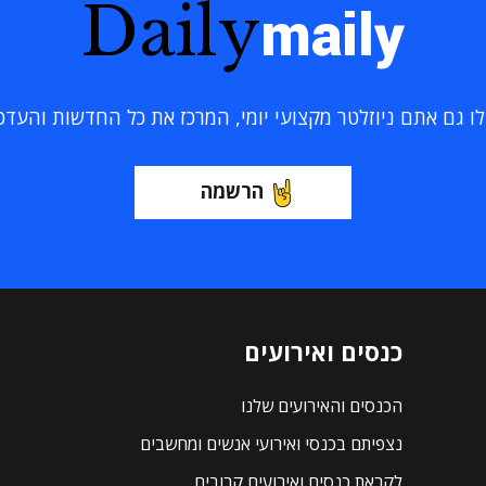
Daily
maily
 גם אתם ניוזלטר מקצועי יומי, המרכז את כל החדשות והעדכוני
הרשמה
כנסים ואירועים
הכנסים והאירועים שלנו
נצפיתם בכנסי ואירועי אנשים ומחשבים
לקראת כנסים ואירועים קרובים