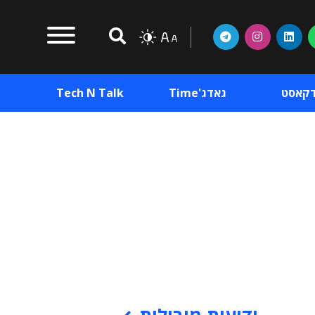
דקאסט
גאדג'Time
Tech N Talk
וכן פרסומי
תוכן פרסומי
וכן פרסומי