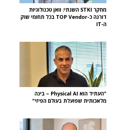
מחקר STKI השנתי: וואן טכנולוגיות
דורגה כ-TOP Vendor בכל תחומי שוק
ה-IT
"העתיד הוא Physical AI – בינה
מלאכותית שפועלת בעולם הפיזי"