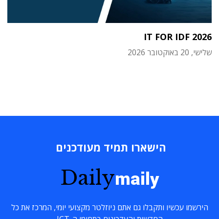
IT FOR IDF 2026
שלישי, 20 באוקטובר 2026
הישארו תמיד מעודכנים
Daily
maily
הירשמו עכשיו ותקבלו גם אתם ניוזלטר מקצועי יומי, המרכז את כל