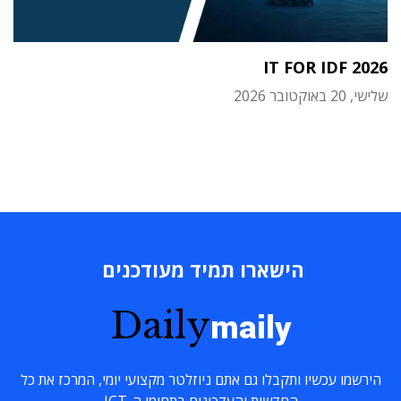
IT FOR IDF 2026
שלישי, 20 באוקטובר 2026
הישארו תמיד מעודכנים
Daily
maily
הירשמו עכשיו ותקבלו גם אתם ניוזלטר מקצועי יומי, המרכז את כל