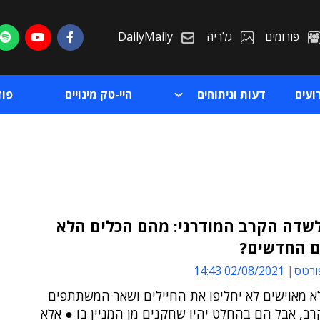
פורומים
גלריה
DailyMaily
ועים
דעות וניתוחים
היי-טק מינויים
פו
שדה הקרב המודרני: מהם הכלים הלא
ם החדשים?
ת
ורטס
02/08/2021 14:43
ת
א מאוישים לא יחליפו את החיילים ושאר המשתתפים
ב, אבל הם בהחלט יהיו שחקנים מן המניין בו ● אלא