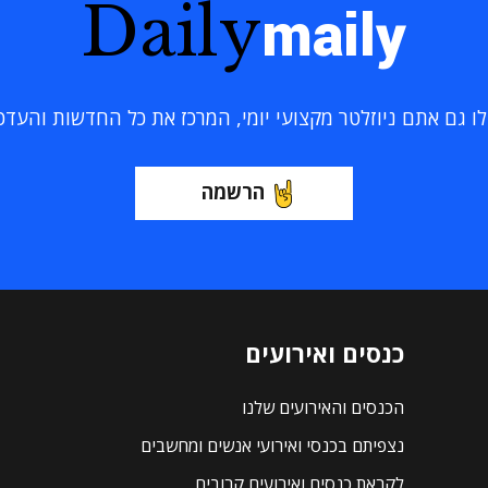
Daily
maily
 גם אתם ניוזלטר מקצועי יומי, המרכז את כל החדשות והעדכוני
הרשמה
כנסים ואירועים
הכנסים והאירועים שלנו
נצפיתם בכנסי ואירועי אנשים ומחשבים
לקראת כנסים ואירועים קרובים