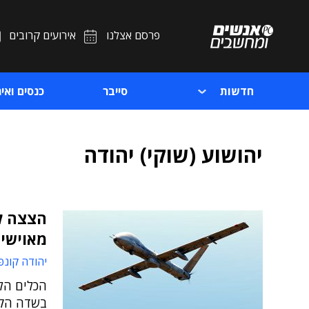
פרסם אצלנו
אירועים קרובים
חדשות
סייבר
כנסים ואיר
יהושוע (שוקי) יהודה
הצצה ל
מאוישי
יהודה קונפ
הכלים הל
בשדה הקר