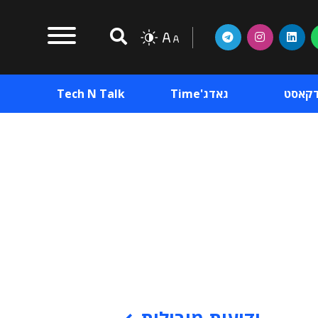
דקאסט
גאדג'Time
Tech N Talk
וכן פרסומי
תוכן פרסומי
וכן פרסומי