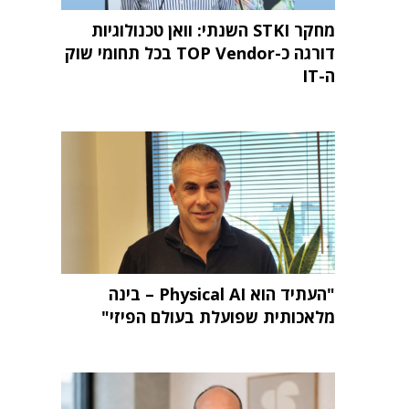
מחקר STKI השנתי: וואן טכנולוגיות
דורגה כ-TOP Vendor בכל תחומי שוק
ה-IT
"העתיד הוא Physical AI – בינה
מלאכותית שפועלת בעולם הפיזי"