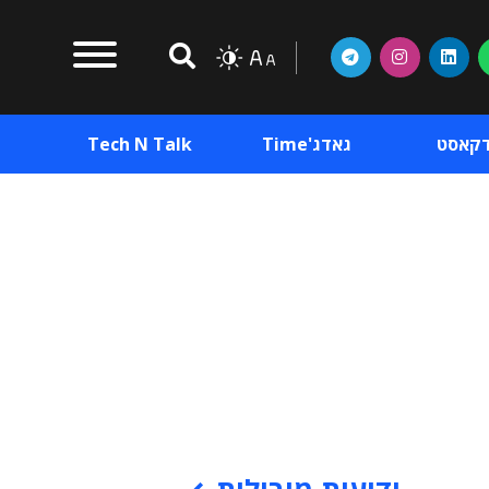
דקאסט
גאדג'Time
Tech N Talk
וכן פרסומי
תוכן פרסומי
וכן פרסומי