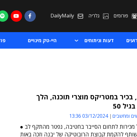
פורומים
גלריה
DailyMaily
ועים
דעות וניתוחים
היי-טק מינויים
פו
, בכיר במטריקס מוצרי תוכנה, הלך
גיל 50
ת
ים ומחשבים
03/12/2024 13:36
ת
 מכירות לתחום הסייבר בחטיבה, נפטר מהתקף לב ●
שותף להקמת קבוצת הרובוטיקה של יבנה וזכה באות