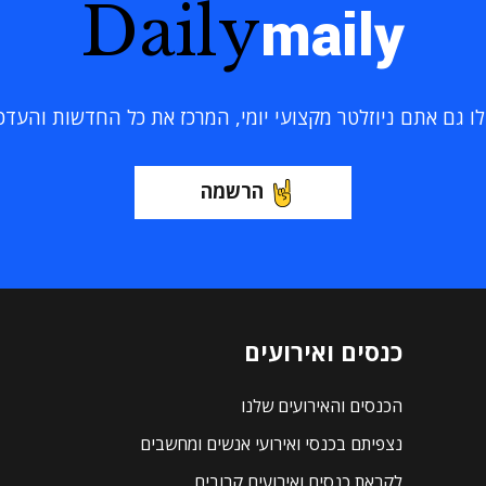
Daily
maily
 גם אתם ניוזלטר מקצועי יומי, המרכז את כל החדשות והעדכוני
הרשמה
כנסים ואירועים
הכנסים והאירועים שלנו
נצפיתם בכנסי ואירועי אנשים ומחשבים
לקראת כנסים ואירועים קרובים