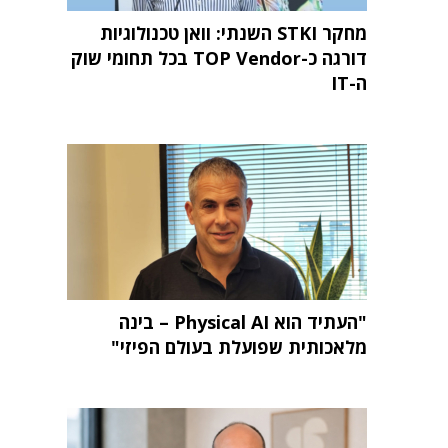
מחקר STKI השנתי: וואן טכנולוגיות
דורגה כ-TOP Vendor בכל תחומי שוק
ה-IT
"העתיד הוא Physical AI – בינה
מלאכותית שפועלת בעולם הפיזי"