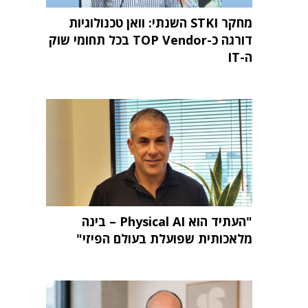
מחקר STKI השנתי: וואן טכנולוגיות
דורגה כ-TOP Vendor בכל תחומי שוק
ה-IT
"העתיד הוא Physical AI – בינה
מלאכותית שפועלת בעולם הפיזי"