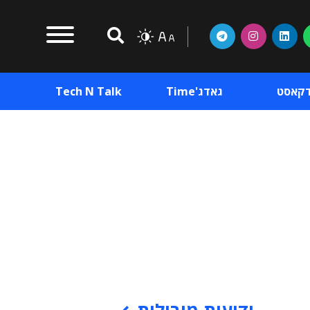
דקאסט
גאדג'Time
Tech N Talk
וכן פרסומי
תוכן פרסומי
וכן פרסומי