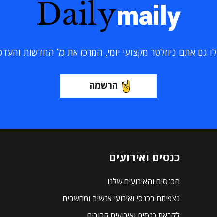
Daily
maily
 גם אתם ניוזלטר מקצועי יומי, המרכז את כל החדשות והעדכוני
הרשמה
כנסים ואירועים
הכנסים והאירועים שלנו
נצפיתם בכנסי ואירועי אנשים ומחשבים
לקראת כנסים ואירועים קרובים