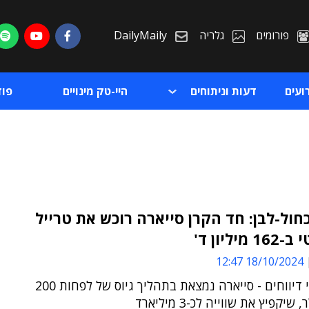
פורומים
גלריה
DailyMaily
ועים
דעות וניתוחים
היי-טק מינויים
פו
חול-לבן: חד הקרן סייארה רוכש את טרייל
מיליון ד'
ת
18/10/2024 12:47
ת
בנוסף לפי דיווחים - סייארה נמצאת בתהליך גיוס של לפחות 200
 שיקפיץ את שווייה לכ-3 מיליארד