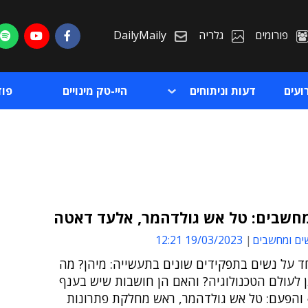
פורומים
גלריה
DailyMaily
ועים
דעות וניתוחים
היי-טק מינויים
פו
מחשבים: טל אש גולדהמר, אלעד דאטה
ים ומחשבים
19/03/2023 12:21
ת
ד על נשים בתפקידים שונים בתעשייה: מיהן? מה
ת
 לעולם הטכנולוגיה? והאם הן חושבות שיש בענף
 והפעם: טל אש גולדהמר, ראש מחלקת פתרונות