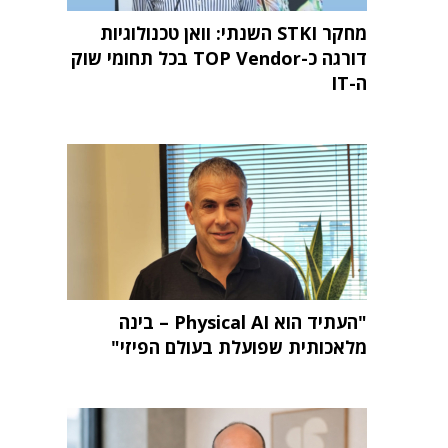
מחקר STKI השנתי: וואן טכנולוגיות
דורגה כ-TOP Vendor בכל תחומי שוק
ה-IT
"העתיד הוא Physical AI – בינה
מלאכותית שפועלת בעולם הפיזי"