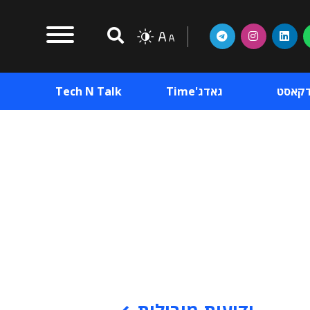
דקאסט
גאדג'Time
Tech N Talk
וכן פרסומי
תוכן פרסומי
וכן פרסומי