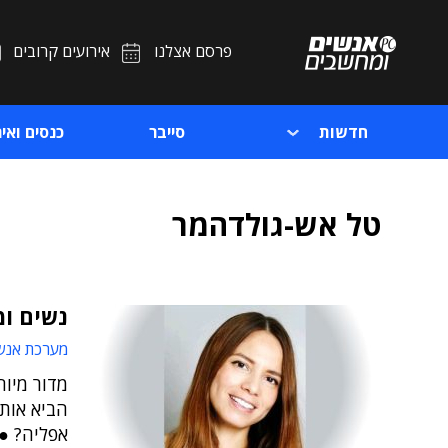
פרסם אצלנו
אירועים קרובים
חדשות
סייבר
כנסים ואיר
טל אש-גולדהמר
נשים ו
מערכת אנש
מדור מיוח
הביא אותן
אפליה? ●