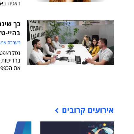
דאטה בא
בהיי-ט
מערכת אנש
נטקראפט א
בדרישות ה
את הכפפה:
אירועים קרובים