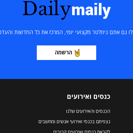
Daily
maily
 גם אתם ניוזלטר מקצועי יומי, המרכז את כל החדשות והעדכוני
הרשמה
כנסים ואירועים
הכנסים והאירועים שלנו
נצפיתם בכנסי ואירועי אנשים ומחשבים
לקראת כנסים ואירועים קרובים