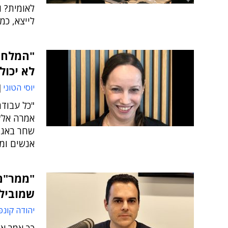
לאומית? 
לייצא, כמ
"המלחמ
לא יכול
יוסי הטוני
"כל עבוד
אמרה אל"
שחר באגף
אנשים ומ
"ממר"ם 
שמובילי
יהודה קונפ