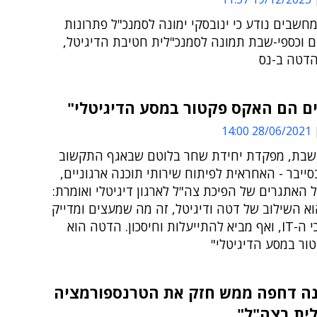
חשבים נודע כי ינובסקי ימונה לסמנכ"ל פתרונות
ם וכספי-שבת תמונה לסמנכ"לית חטיבת הדיגיטל,
הדטה ב-נס
ים הם האקס פקטור במסע הדיגיטלי"
28/06/2021 14:00
-שבת, מפקדת יחידת שחר בלוטם שבאגף התקשוב
ייבר - האחראית לפיתוח שירותי תוכנה ארגוניים,
האתגרים של הפיכת צה"ל לארגון דיגיטלי ואומרת:
וא השילוב של דטה ודיגיטל, זה מה שמעצים ומדייק
את תהליכי ה-IT, ואף מביא להתייעלות וחיסכון. הדטה הוא
ור במסע הדיגיטלי"
נה דחפה ממש חזק את הטרנספורמציה
ית בצה"ל"