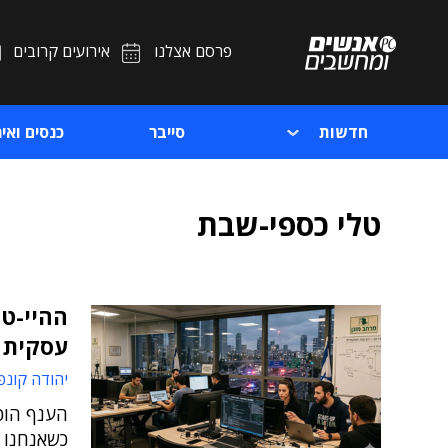
פרסם אצלנו
אירועים קרובים
חדשות
סייבר
כנסים ואיר
טלי כספי-שבת
ההיי-טק
עסקית –
יהודה קונפ
הענף הוכ
כשאנחנו נ