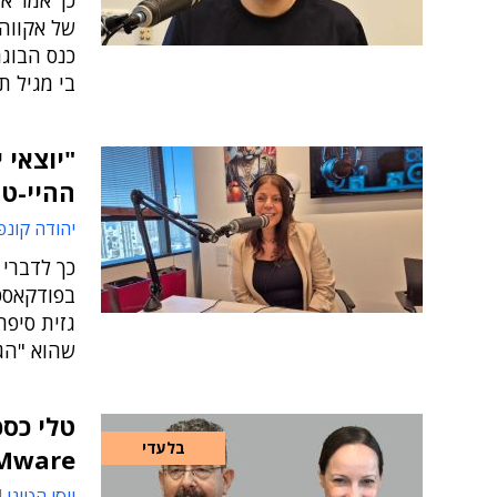
של אקווה 
כנס הבוג
בי מגיל ת
"יוצאי 
ההיי-ט
יהודה קונפ
כך לדברי 
בפודקאסט
גזית סיפר
שהוא "הג
טלי כספ
בלעדי
VMware מונו לסמנכ"ל
יוסי הטוני