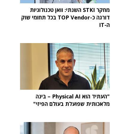
מחקר STKI השנתי: וואן טכנולוגיות
דורגה כ-TOP Vendor בכל תחומי שוק
ה-IT
"העתיד הוא Physical AI – בינה
מלאכותית שפועלת בעולם הפיזי"