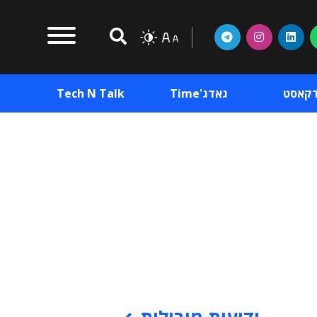
דקאסט
גאדג'Time
Tech N Talk
וכן פרסומי
תוכן פרסומי
וכן פרסומי