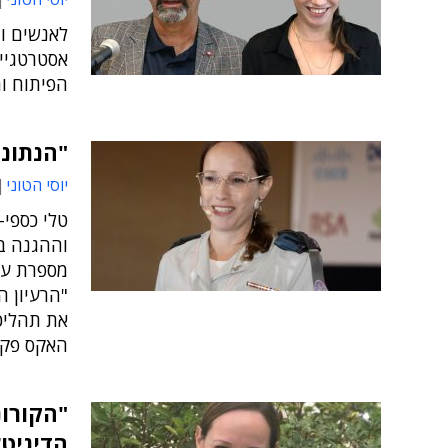
לאנשים ומ
אסטרטגיי
הפיתוח ו
"הנתונ
יוסי הטוני
טלי כספי
וההגנה בס
מספרת על 
"הרעיון ה
האקס פקט
"הקורו
הדיגיטל