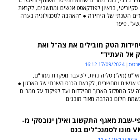
כך אמר אמיר ג'רבי, בוגר ממר"ם שהוא המייסד השותף וה-CTO
סקיוריטי, בראיון לפודקאסט אנשים ומחשבים, לקראת
רים השנתי של היחידה ● "האהבה לטכנולוגיה בערה
שע", סיפר
יחידות הטק מובילים את צה"ל ואת
ק אל העתיד"
ורטס
17/09/2024 16:12
אל"מ (מיל') טליה גזית, לשעבר מפקדת ממר"ם,
 אנשים ומחשבים, לקראת הכנס השנתי של הארגון ●
ה על המסלול הארוך מהילדות ועד לפיקוד על ממר"ם
שמת חלום בהרבה מאוד מובנים"
י-שבת מאגף התקשוב ואילן ינובסקי מ-
ים בנס
19/12/2023 11:57