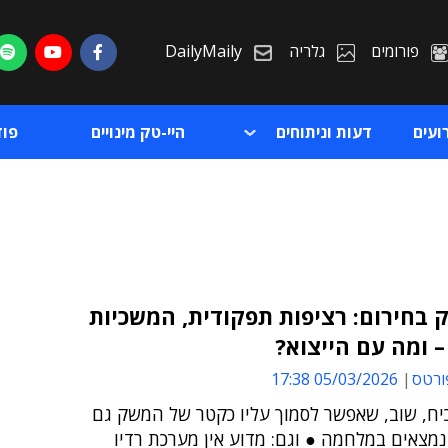
פורומים
גלריה
DailyMaily
ועים
דעות וניתוחים
היי-טק מינויים
פו
 בחירום: רציפות תפקודית, המשכיות
 ומה עם הייצוא?
ת
ורטס
05/03/2026 17:38
ת
יח, שוב, שאפשר לסמוך עליו כקטר של המשק גם
מצאים במלחמה ● וגם: מדוע אין מערכת רדיו