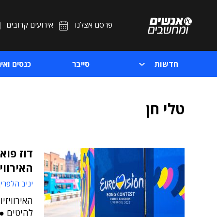
פרסם אצלנו
אירועים קרובים
חדשות
סייבר
כנסים ואיר
טלי חן
דוז פוא
האירווי
יניב הלפרין
להיטים ● 