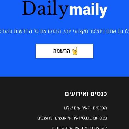
Daily
maily
 גם אתם ניוזלטר מקצועי יומי, המרכז את כל החדשות והעדכוני
הרשמה
כנסים ואירועים
הכנסים והאירועים שלנו
נצפיתם בכנסי ואירועי אנשים ומחשבים
לקראת כנסים ואירועים קרובים