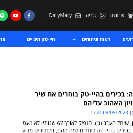
פורומים
גלריה
DailyMaily
ועים
דעות וניתוחים
היי-טק מינויים
פו
ה: בכירים בהיי-טק בוחרים את שיר
זיון האהוב עליהם
ת
09/05/2023 17:21
ת
האירוויזיון, שיחל הערב (ג'), הנפיק לאורך 67 שנותיו לא מעט
בכירים בהיי-טק בוחרים כמה מהם, ומסבירים מדוע