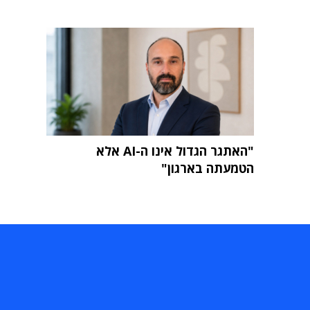
"האתגר הגדול אינו ה-AI אלא
הטמעתה בארגון"