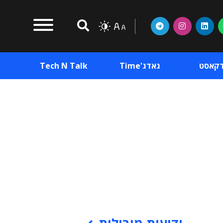
דקאסט
גאדג'Time
Tech N Talk
וכן פרסומי
תוכן פרסומי
וכן פרסומי