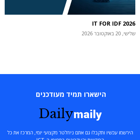
IT FOR IDF 2026
שלישי, 20 באוקטובר 2026
הישארו תמיד מעודכנים
Daily
maily
הירשמו עכשיו ותקבלו גם אתם ניוזלטר מקצועי יומי, המרכז את כל