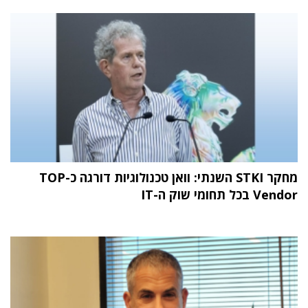
מחקר STKI השנתי: וואן טכנולוגיות דורגה כ-TOP
Vendor בכל תחומי שוק ה-IT