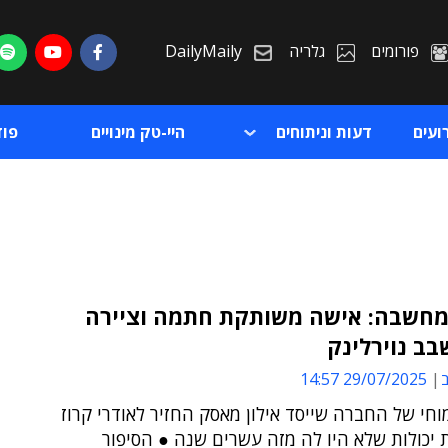
פורומים
גלריה
DailyMaily
ועים
דעות וניתוחים
היי-טק מינויים
פו
מחשבה: אישה משותקת חתמה וציירה
בב נוירלינק
ת
ב
29/07/2025 14:57
ת
י של החברה שייסד אילון מאסק החזיר לאודרי קרוז
יכולות שלא היו לה מזה עשרים שנה ● הסיפור