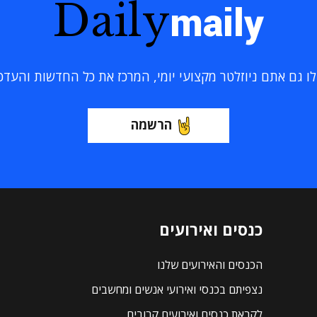
Daily
maily
 גם אתם ניוזלטר מקצועי יומי, המרכז את כל החדשות והעדכוני
הרשמה
כנסים ואירועים
הכנסים והאירועים שלנו
נצפיתם בכנסי ואירועי אנשים ומחשבים
לקראת כנסים ואירועים קרובים