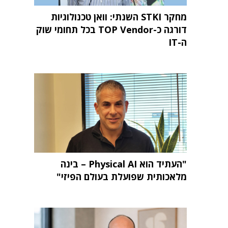
מחקר STKI השנתי: וואן טכנולוגיות
דורגה כ-TOP Vendor בכל תחומי שוק
ה-IT
"העתיד הוא Physical AI – בינה
מלאכותית שפועלת בעולם הפיזי"