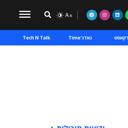
דקאסט
גאדג'Time
Tech N Talk
וכן פרסומי
תוכן פרסומי
וכן פרסומי