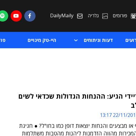
פורומים
גלריה
DailyMaily
ועים
דעות וניתוחים
היי-טק מינויים
פו
ידי הגיע: ההנחות הגדולות שכדאי לשים
ב
ת
22/11/2018 13:
ת
או מבצעים והנחות יוצאות דופן כמו בחו"ל? ● חגיגת
המכירות מהווה הזדמנות ליהנות מהטבות משתלמות