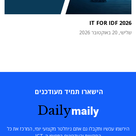
IT FOR IDF 2026
שלישי, 20 באוקטובר 2026
הישארו תמיד מעודכנים
Daily
maily
הירשמו עכשיו ותקבלו גם אתם ניוזלטר מקצועי יומי, המרכז את כל