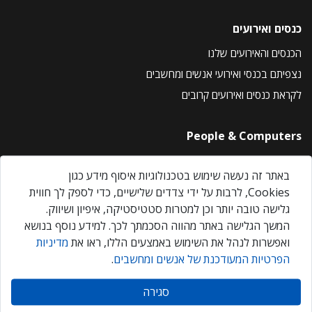
כנסים ואירועים
הכנסים והאירועים שלנו
נצפיתם בכנסי ואירועי אנשים ומחשבים
לקראת כנסים ואירועים קרובים
People & Computers
About Us
באתר זה נעשה שימוש בטכנולוגיות איסוף מידע כגון
Privacy Policy
Cookies, לרבות על ידי צדדים שלישיים, כדי לספק לך חווית
Contact Us
גלישה טובה יותר וכן למטרות סטטיסטיקה, איפיון ושיווק.
Our Events
המשך הגלישה באתר מהווה הסכמתך לכך. למידע נוסף בנושא
ואפשרות לנהל את השימוש באמצעים הללו, ראו את
מדיניות
הפרטיות המעודכנת של אנשים ומחשבים
.
אנשים ומחשבים © 2026 – כל הזכויות שמורות
סגירה
Created by