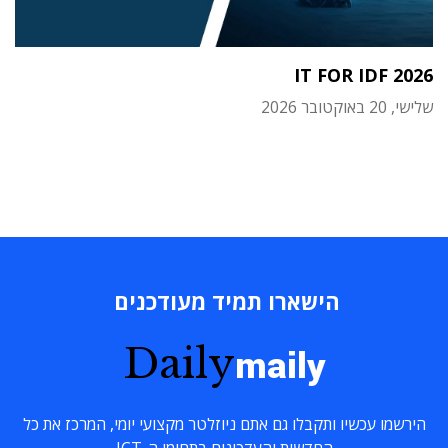
IT FOR IDF 2026
שלישי, 20 באוקטובר 2026
הישארו תמיד מעודכנים
Daily
maily
הירשמו עכשיו ותקבלו גם אתם ניוזלטר מקצועי יומי, המרכז את כל