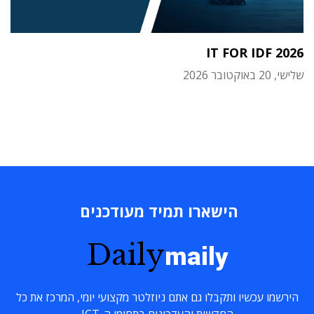
IT FOR IDF 2026
שלישי, 20 באוקטובר 2026
הישארו תמיד מעודכנים
Daily
maily
הירשמו עכשיו ותקבלו גם אתם ניוזלטר מקצועי יומי, המרכז את כל