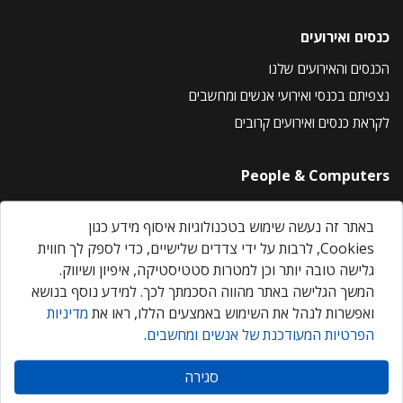
כנסים ואירועים
הכנסים והאירועים שלנו
נצפיתם בכנסי ואירועי אנשים ומחשבים
לקראת כנסים ואירועים קרובים
People & Computers
About Us
באתר זה נעשה שימוש בטכנולוגיות איסוף מידע כגון
Privacy Policy
Cookies, לרבות על ידי צדדים שלישיים, כדי לספק לך חווית
Contact Us
גלישה טובה יותר וכן למטרות סטטיסטיקה, איפיון ושיווק.
Our Events
המשך הגלישה באתר מהווה הסכמתך לכך. למידע נוסף בנושא
ואפשרות לנהל את השימוש באמצעים הללו, ראו את
מדיניות
הפרטיות המעודכנת של אנשים ומחשבים
.
אנשים ומחשבים © 2026 – כל הזכויות שמורות
סגירה
Created by